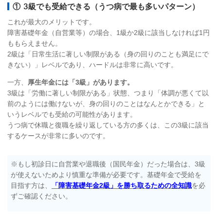
① 3級でも受給できる（うつ病で最も多いパターン）
これが最大のメリットです。
障害基礎年金（自営業等）の場合、1級か2級に該当しなければ1円
ももらえません。
2級は「日常生活に著しい制限がある（身の回りのことも満足にで
きない）」レベルであり、ハードルは非常に高いです。
一方、
厚生年金には「3級」があります。
3級は「労働に著しい制限がある」状態、つまり「体調が悪くて以
前のようには働けないが、身の回りのことはなんとかできる」と
いうレベルでも受給の可能性があります。
うつ病で休職と復職を繰り返している方の多くは、この3級に該当
するケースが非常に多いのです。
※もし初診日に自営業や退職後（国民年金）だった場合は、3級
が使えないためより慎重な準備が必要です。基礎年金で受給を
目指す方は、
「障害基礎年金2級」を勝ち取るための全知識
を必
ずご確認ください。