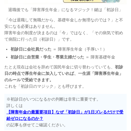
退職後でも「障害厚生年金」になるマジック！鍵は「初診日」
「今は退職して無職だから、基礎年金しか無理なのでは？」と不
安になる必要はありません。
障害年金の制度が決まるのは「今」ではなく、「その病気で初め
て病院に行った日（初診日）」です。
初診日に会社員だった
＝ 障害厚生年金（手厚い！）
初診日に自営業・学生・専業主婦だった
＝ 障害基礎年金
たとえ現在は会社を辞めて国民年金に切り替わっていても、
初診
日の時点で厚生年金に加入していれば、一生涯「障害厚生年金」
のルールで受給できます。
これを「初診日のマジック」とも呼びます。
※初診日がいつになるかの判断は非常に重要です。
詳しくは
【障害年金の最重要項目】なぜ「初診日」が1日ズレるだけで受
給ゼロになるのか？
の記事も併せてご確認ください。