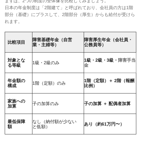
まずは、2つの制度の全体像を比較してみましょう。
日本の年金制度は「2階建て」と呼ばれており、会社員の方は1階
部分（基礎）にプラスして、2階部分（厚生）からも給付が受けら
れます。
障害基礎年金（自営
障害厚生年金（会社員・
比較項目
業・主婦等）
公務員等）
対象とな
1級・2級・3級・
障害手当
1級・2級のみ
る等級
金
年金額の
1階（定額）＋ 2階（報酬
1階（定額）のみ
構成
比例）
家族への
子の加算のみ
子の加算 ＋ 配偶者加算
加算
最低保障
なし（納付額が少ない
あり（約61万円〜）
額
と低額）