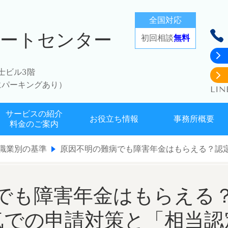
全国対応
ポートセンター
初回相談
無料
富士ビル3階
にパーキングあり）
LI
サービスの紹介
お役立ち情報
事務所概要
料金のご案内
気・職業別の基準
原因不明の難病でも障害年金はもらえる？認
でも障害年金はもらえる
気での申請対策と「相当認