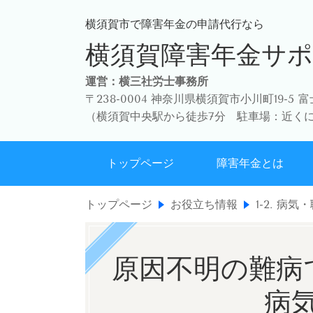
横須賀市で障害年金の申請代行なら
横須賀障害年金サ
運営：横三社労士事務所
〒238-0004 神奈川県横須賀市小川町19-5 
（
横須賀中央駅から徒歩7分 駐車場：近く
トップページ
障害年金とは
トップページ
お役立ち情報
1-2. 病
原因不明の難病
病