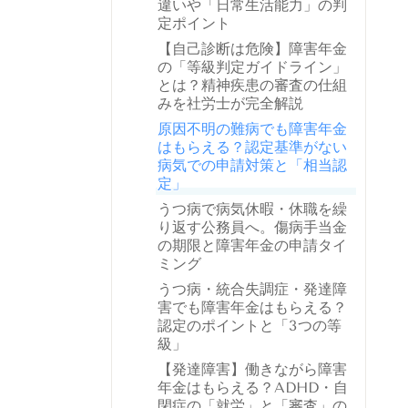
違いや「日常生活能力」の判
定ポイント
【自己診断は危険】障害年金
の「等級判定ガイドライン」
とは？精神疾患の審査の仕組
みを社労士が完全解説
原因不明の難病でも障害年金
はもらえる？認定基準がない
病気での申請対策と「相当認
定」
うつ病で病気休暇・休職を繰
り返す公務員へ。傷病手当金
の期限と障害年金の申請タイ
ミング
うつ病・統合失調症・発達障
害でも障害年金はもらえる？
認定のポイントと「3つの等
級」
【発達障害】働きながら障害
年金はもらえる？ADHD・自
閉症の「就労」と「審査」の