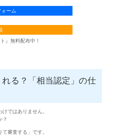
フォーム
談
スト』無料配布中！
される？「相当認定」の仕
わけではありません。
か？
りて審査する」です。