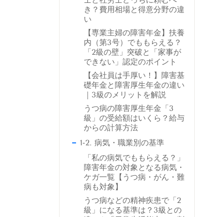
き？費用相場と得意分野の違
い
【専業主婦の障害年金】扶養
内（第3号）でももらえる？
「2級の壁」突破と「家事が
できない」認定のポイント
【会社員は手厚い！】障害基
礎年金と障害厚生年金の違い
｜3級のメリットを解説
うつ病の障害厚生年金「3
級」の受給額はいくら？給与
からの計算方法
1-2. 病気・職業別の基準
「私の病気でももらえる？」
障害年金の対象となる病気・
ケガ一覧【うつ病・がん・難
病も対象】
うつ病などの精神疾患で「2
級」になる基準は？3級との