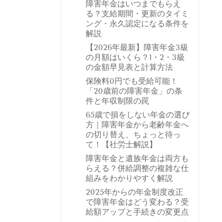
障害年金はいつまでもらえ
る？支給期間・更新のタイミ
ング・永久認定になる条件を
解説
【2026年最新】障害年金3級
の月額はいくら？1・2・3級
の金額早見表と計算方法
保険料0円でも受給可能！
「20歳前の障害年金」の条
件と年収制限の罠
65歳で損をしない年金の選び
方｜障害年金から老齢年金へ
の切り替え、ちょっと待っ
て！【社労士解説】
障害年金と遺族年金は両方も
らえる？併給調整の複雑な仕
組みをわかりやすく解説
2025年からの年金制度改正
で障害年金はどう変わる？受
給額アップと手続きの変更点