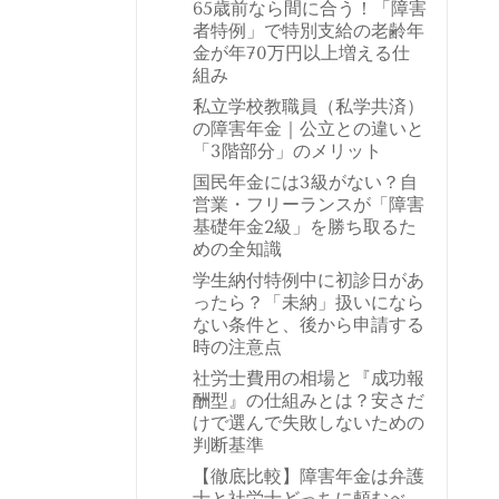
65歳前なら間に合う！「障害
者特例」で特別支給の老齢年
金が年70万円以上増える仕
組み
私立学校教職員（私学共済）
の障害年金｜公立との違いと
「3階部分」のメリット
国民年金には3級がない？自
営業・フリーランスが「障害
基礎年金2級」を勝ち取るた
めの全知識
学生納付特例中に初診日があ
ったら？「未納」扱いになら
ない条件と、後から申請する
時の注意点
社労士費用の相場と『成功報
酬型』の仕組みとは？安さだ
けで選んで失敗しないための
判断基準
【徹底比較】障害年金は弁護
士と社労士どっちに頼むべ