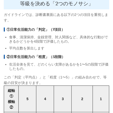
等級を決める「2つのモノサシ」
ガイドラインでは、診断書裏面にある以下の2つの項目を重視しま
す。
①日常生活能力の「判定」（7項目）
食事、清潔保持、金銭管理、対人関係など、具体的な行動がで
きるかどうかを4段階で評価したもの。
平均点数を算出します
②日常生活能力の「程度」（5段階）
生活全体を見て、どのくらい支障があるかを1〜5の段階で評価
したもの。
この「判定（平均点）」と「程度（1〜5）」の組み合わせで、等
級の目安が決まります。
縦軸
①
5
4
3
2
1
横軸
②