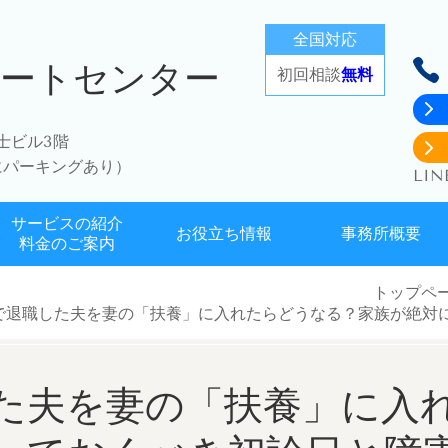
全国対応
ポートセンター
初回相談
無料
富士ビル3階
にパーキングあり）
LI
サービスの紹介
お役立ち情報
事務所概要
料金のご案内
トップペ
で退職した夫を妻の「扶養」に入れたらどうなる？家族が絶対
た夫を妻の「扶養」に入