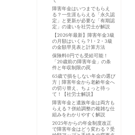
て
障害年金はいつまでもらえ
る？一生涯もらえる「永久認
定」と更新が必要な「有期認
定」の違いを社労士が解説
【2026年最新】障害年金3級
の月額はいくら？1・2・3級
の金額早見表と計算方法
保険料0円でも受給可能！
「20歳前の障害年金」の条
件と年収制限の罠
65歳で損をしない年金の選び
方｜障害年金から老齢年金へ
の切り替え、ちょっと待っ
て！【社労士解説】
障害年金と遺族年金は両方も
らえる？併給調整の複雑な仕
組みをわかりやすく解説
2025年からの年金制度改正
で障害年金はどう変わる？受