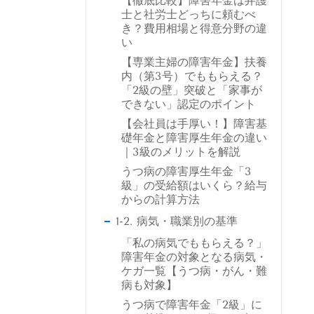
【徹底比較】障害年金は弁護
士と社労士どっちに頼むべ
き？費用相場と得意分野の違
い
【専業主婦の障害年金】扶養
内（第3号）でももらえる？
「2級の壁」突破と「家事が
できない」認定のポイント
【会社員は手厚い！】障害基
礎年金と障害厚生年金の違い
｜3級のメリットを解説
うつ病の障害厚生年金「3
級」の受給額はいくら？給与
からの計算方法
1-2. 病気・職業別の基準
「私の病気でももらえる？」
障害年金の対象となる病気・
ケガ一覧【うつ病・がん・難
病も対象】
うつ病で障害年金「2級」に