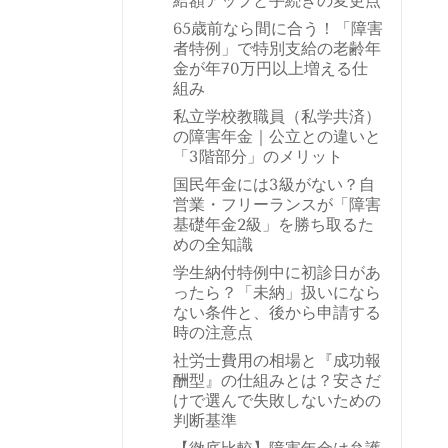
給額アップと手続きの変更点
65歳前なら間に合う！「障害
者特例」で特別支給の老齢年
金が年70万円以上増える仕
組み
私立学校教職員（私学共済）
の障害年金｜公立との違いと
「3階部分」のメリット
国民年金には3級がない？自
営業・フリーランスが「障害
基礎年金2級」を勝ち取るた
めの全知識
学生納付特例中に初診日があ
ったら？「未納」扱いになら
ない条件と、後から申請する
時の注意点
社労士費用の相場と『成功報
酬型』の仕組みとは？安さだ
けで選んで失敗しないための
判断基準