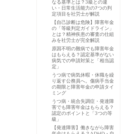
なる基準とは？3級との違
い・日常生活能力の7つの判
定項目を社労士が解説
【自己診断は危険】障害年金
の「等級判定ガイドライン」
とは？精神疾患の審査の仕組
みを社労士が完全解説
原因不明の難病でも障害年金
はもらえる？認定基準がない
病気での申請対策と「相当認
定」
うつ病で病気休暇・休職を繰
り返す公務員へ。傷病手当金
の期限と障害年金の申請タイ
ミング
うつ病・統合失調症・発達障
害でも障害年金はもらえる？
認定のポイントと「3つの等
級」
【発達障害】働きながら障害
年金はもらえる？ADHD・自