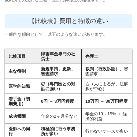
裁判所での法的な主張・立証は弁護士の独壇場です。
【比較表】費用と特徴の違い
一般的な傾向として、以下のような違いがあります。
障害年金専門の社
比較項目
弁護士
労士
新規申請、更新、
裁判（行政訴訟）
、審
主な役割
審査請求
査請求
◎（専門医との対
△（人によるが、法解
医学的知識
話に強い）
釈が中心）
着手金（初
0円 ～ 3万円程度
10万円 ～ 30万円程度
期費用）
年金の10～15% ＋ 経
成功報酬
年金の2ヶ月分など
済的利益
医師への同
積極的に行う事務
行わないケースが多い
行
所が多い