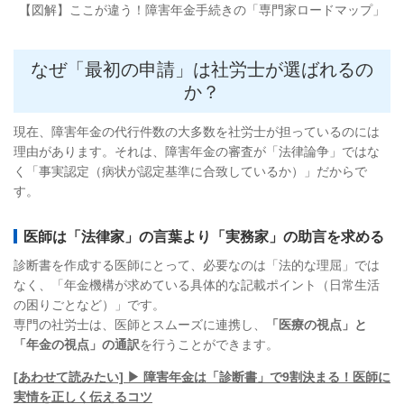
【図解】ここが違う！障害年金手続きの「専門家ロードマップ」
なぜ「最初の申請」は社労士が選ばれるの
か？
現在、障害年金の代行件数の大多数を社労士が担っているのには
理由があります。それは、障害年金の審査が「法律論争」ではな
く「事実認定（病状が認定基準に合致しているか）」だからで
す。
医師は「法律家」の言葉より「実務家」の助言を求める
診断書を作成する医師にとって、必要なのは「法的な理屈」では
なく、「年金機構が求めている具体的な記載ポイント（日常生活
の困りごとなど）」です。
専門の社労士は、医師とスムーズに連携し、
「医療の視点」と
「年金の視点」の通訳
を行うことができます。
[あわせて読みたい] ▶ 障害年金は「診断書」で9割決まる！医師に
実情を正しく伝えるコツ