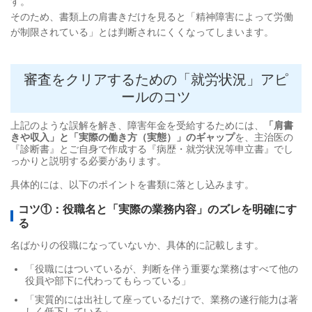
す。
そのため、書類上の肩書きだけを見ると「精神障害によって労働
が制限されている」とは判断されにくくなってしまいます。
審査をクリアするための「就労状況」アピ
ールのコツ
上記のような誤解を解き、障害年金を受給するためには、
「肩書
きや収入」と「実際の働き方（実態）」のギャップ
を、主治医の
『診断書』とご自身で作成する『病歴・就労状況等申立書』でし
っかりと説明する必要があります。
具体的には、以下のポイントを書類に落とし込みます。
コツ①：役職名と「実際の業務内容」のズレを明確にす
る
名ばかりの役職になっていないか、具体的に記載します。
「役職にはついているが、判断を伴う重要な業務はすべて他の
役員や部下に代わってもらっている」
「実質的には出社して座っているだけで、業務の遂行能力は著
しく低下している」