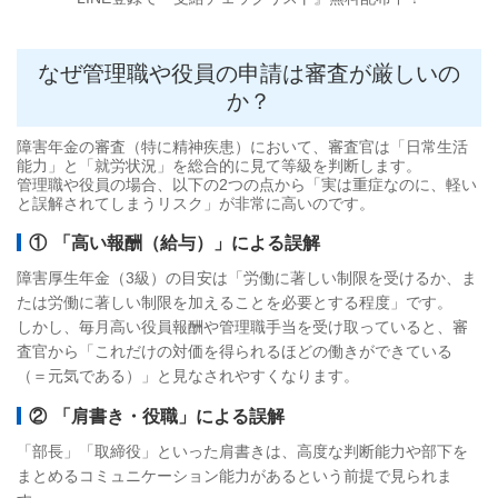
なぜ管理職や役員の申請は審査が厳しいの
か？
障害年金の審査（特に精神疾患）において、審査官は「日常生活
能力」と「就労状況」を総合的に見て等級を判断します。
管理職や役員の場合、以下の2つの点から「実は重症なのに、軽い
と誤解されてしまうリスク」が非常に高いのです。
① 「高い報酬（給与）」による誤解
障害厚生年金（3級）の目安は「労働に著しい制限を受けるか、ま
たは労働に著しい制限を加えることを必要とする程度」です。
しかし、毎月高い役員報酬や管理職手当を受け取っていると、審
査官から「これだけの対価を得られるほどの働きができている
（＝元気である）」と見なされやすくなります。
② 「肩書き・役職」による誤解
「部長」「取締役」といった肩書きは、高度な判断能力や部下を
まとめるコミュニケーション能力があるという前提で見られま