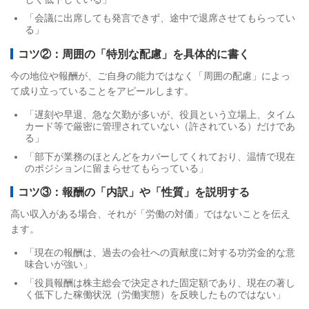
「会議に出席しても発言できず、途中で退席させてもらってい
る」
コツ②：周囲の「特別な配慮」を具体的に書く
今の地位や報酬が、ご自身の能力ではなく「周囲の配慮」によっ
て成り立っていることをアピールします。
「遅刻や早退、急な欠勤が多いが、役員という立場上、タイム
カード等で厳密に管理されていない（許されている）だけであ
る」
「部下が業務のほとんどをカバーしてくれており、温情で現在
のポジションに留まらせてもらっている」
コツ③：報酬の「内訳」や「性質」を説明する
高い収入がある場合、それが「労働の対価」ではないことを伝え
ます。
「現在の報酬は、過去の会社への貢献度に対する功労金的な意
味合いが強い」
「役員報酬は株主総会で決定された固定額であり、現在の著し
く低下した稼働状況（労働実態）を反映したものではない」