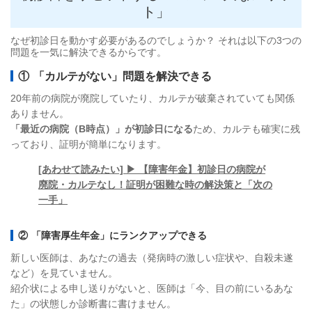
ト」
なぜ初診日を動かす必要があるのでしょうか？ それは以下の3つの
問題を一気に解決できるからです。
① 「カルテがない」問題を解決できる
20年前の病院が廃院していたり、カルテが破棄されていても関係
ありません。
「最近の病院（B時点）」が初診日になる
ため、カルテも確実に残
っており、証明が簡単になります。
[あわせて読みたい] ▶ 【障害年金】初診日の病院が
廃院・カルテなし！証明が困難な時の解決策と「次の
一手」
② 「障害厚生年金」にランクアップできる
新しい医師は、あなたの過去（発病時の激しい症状や、自殺未遂
など）を見ていません。
紹介状による申し送りがないと、医師は「今、目の前にいるあな
た」の状態しか診断書に書けません。