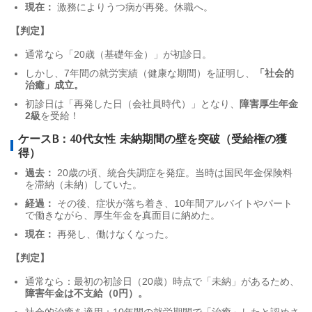
現在：
激務によりうつ病が再発。休職へ。
【判定】
通常なら「20歳（基礎年金）」が初診日。
しかし、7年間の就労実績（健康な期間）を証明し、
「社会的
治癒」成立。
初診日は「再発した日（会社員時代）」となり、
障害厚生年金
2級
を受給！
ケースB：40代女性 未納期間の壁を突破（受給権の獲
得）
過去：
20歳の頃、統合失調症を発症。当時は国民年金保険料
を滞納（未納）していた。
経過：
その後、症状が落ち着き、10年間アルバイトやパート
で働きながら、厚生年金を真面目に納めた。
現在：
再発し、働けなくなった。
【判定】
通常なら：最初の初診日（20歳）時点で「未納」があるため、
障害年金は不支給（0円）。