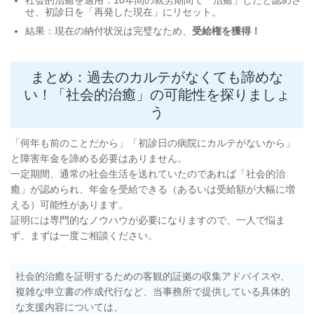
社会的治癒を適用：10年間の就労期間で「治癒」したと認めさ
せ、初診日を「再発した現在」にリセット。
結果：現在の納付状況は完璧なため、
受給権を獲得！
まとめ：過去のカルテがなくても諦めな
い！「社会的治癒」の可能性を探りましょ
う
「何年も前のことだから」「初診日の病院にカルテがないから」
と障害年金を諦める必要はありません。
一定期間、通常の社会生活を送れていたのであれば「社会的治
癒」が認められ、年金を受給できる（あるいは受給額が大幅に増
える）可能性があります。
証明には専門的なノウハウが必要になりますので、一人で悩ま
ず、まずは一度ご相談ください。
社会的治癒を証明するための客観的証拠の収集アドバイスや、
複雑な申立書の作成代行など、当事務所で提供している具体的
な支援内容については、