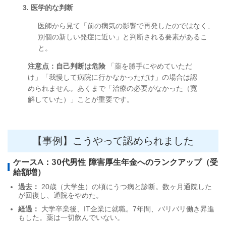
3. 医学的な判断
医師から見て「前の病気の影響で再発したのではなく、
別個の新しい発症に近い」と判断される要素があるこ
と。
注意点：自己判断は危険
「薬を勝手にやめていただ
け」「我慢して病院に行かなかっただけ」の場合は認
められません。あくまで「治療の必要がなかった（寛
解していた）」ことが重要です。
【事例】こうやって認められました
ケースA：30代男性 障害厚生年金へのランクアップ（受
給額増）
過去：
20歳（大学生）の頃にうつ病と診断。数ヶ月通院した
が回復し、通院をやめた。
経過：
大学卒業後、IT企業に就職。7年間、バリバリ働き昇進
もした。薬は一切飲んでいない。