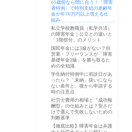
65歳前なら間に合う！「障害
者特例」で特別支給の老齢年
金が年70万円以上増える仕
組み
私立学校教職員（私学共済）
の障害年金｜公立との違いと
「3階部分」のメリット
国民年金には3級がない？自
営業・フリーランスが「障害
基礎年金2級」を勝ち取るた
めの全知識
学生納付特例中に初診日があ
ったら？「未納」扱いになら
ない条件と、後から申請する
時の注意点
社労士費用の相場と『成功報
酬型』の仕組みとは？安さだ
けで選んで失敗しないための
判断基準
【徹底比較】障害年金は弁護
士と社労士どっちに頼むべ