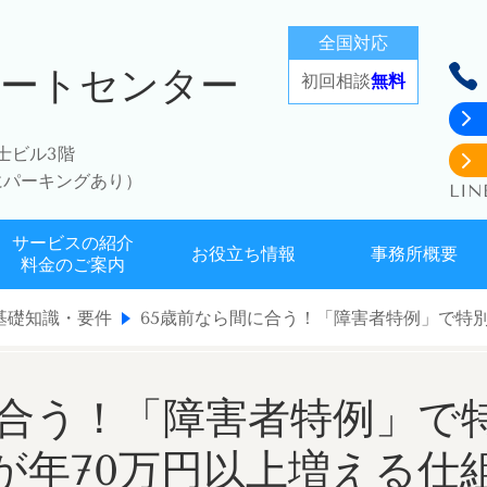
全国対応
ポートセンター
初回相談
無料
富士ビル3階
にパーキングあり）
LI
サービスの紹介
お役立ち情報
事務所概要
料金のご案内
. 基礎知識・要件
65歳前なら間に合う！「障害者特例」で特
に合う！「障害者特例」で
が年70万円以上増える仕