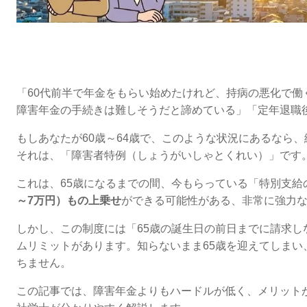
「60代前半で年金をもらい始めたけれど、
持病の悪化で働
障害年金の手続きは難しそうだと諦めている」「定年退職
もしあなたが60歳～64歳で、
このような状況にあるなら、
そ
れは、
「障害者特例（しょうがいしゃとくれい）」です
これは、
65歳になるまでの間、
今もらっている「特別支給
～7万円）もの上乗せ
ができる可能性がある、
非常に強力
しかし、
この制度には「65歳の誕生日の前日までに請求し
ムリミットがあります。
知らないまま65歳を迎えてしまい
ちません。
この記事では、
障害年金よりもハードルが低く、メリット