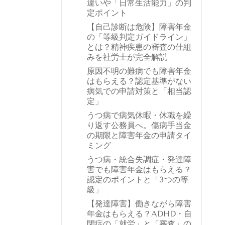
違いや「日常生活能力」の判
定ポイント
【自己診断は危険】障害年金
の「等級判定ガイドライン」
とは？精神疾患の審査の仕組
みを社労士が完全解説
原因不明の難病でも障害年金
はもらえる？認定基準がない
病気での申請対策と「相当認
定」
うつ病で病気休暇・休職を繰
り返す公務員へ。傷病手当金
の期限と障害年金の申請タイ
ミング
うつ病・統合失調症・発達障
害でも障害年金はもらえる？
認定のポイントと「3つの等
級」
【発達障害】働きながら障害
年金はもらえる？ADHD・自
閉症の「就労」と「審査」の