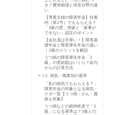
き？費用相場と得意分野の違
い
【専業主婦の障害年金】扶養
内（第3号）でももらえる？
「2級の壁」突破と「家事が
できない」認定のポイント
【会社員は手厚い！】障害基
礎年金と障害厚生年金の違い
｜3級のメリットを解説
うつ病の障害厚生年金「3
級」の受給額はいくら？給与
からの計算方法
1-2. 病気・職業別の基準
「私の病気でももらえる？」
障害年金の対象となる病気・
ケガ一覧【うつ病・がん・難
病も対象】
うつ病などの精神疾患で「2
級」になる基準は？3級との