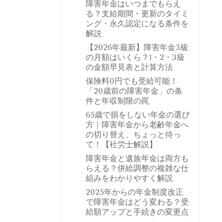
障害年金はいつまでもらえ
る？支給期間・更新のタイミ
ング・永久認定になる条件を
解説
【2026年最新】障害年金3級
の月額はいくら？1・2・3級
の金額早見表と計算方法
保険料0円でも受給可能！
「20歳前の障害年金」の条
件と年収制限の罠
65歳で損をしない年金の選び
方｜障害年金から老齢年金へ
の切り替え、ちょっと待っ
て！【社労士解説】
障害年金と遺族年金は両方も
らえる？併給調整の複雑な仕
組みをわかりやすく解説
2025年からの年金制度改正
で障害年金はどう変わる？受
給額アップと手続きの変更点