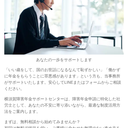
あなたの一歩をサポートします
「いい歳をして、国のお世話になるなんて恥ずかしい」
「働かず
に年金をもらうことに罪悪感があります」
という方も、当事務所
がサポートいたします。安心してLINEまたはフォームからご相談
ください。
横須賀障害年金サポートセンターは、障害年金申請に特化した社
労士として、あなたの不安に寄り添いながら、最適な制度活用方
法をご案内します。
まずは、無料相談から始めてみませんか？
初回は無料で状況を伺い、ご事情に合わせた無理のない進め方を