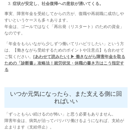
症状が安定し、社会復帰への意欲が湧いてくる。
事実、障害年金を受給してからの方が、復職や再就職に成功しや
すいというケースも多々あります。
年金は、ゴールではなく「再出発（リスタート）のための資金」
なのです。
「年金をもらいながら少しずつ働いてリハビリしたい」という方
は、【働きながら受給するためのポイントや注意点】も合わせて
ご覧ください。
[あわせて読みたい] ▶
働きながら障害年金を取る
ための「診断書」攻略法！就労状況・休職の書き方はこう指定す
る
いつか元気になったら、また支える側に回
ればいい
「ずっともらい続けるのが怖い」と思う必要もありません。
障害年金は、病気が治ってバリバリ働けるようになれば、支給が
止まります（支給停止）。